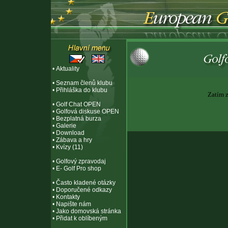
•
Aktuality
•
Seznam členů klubu
•
Přihláška do klubu
Zatím 
•
Golf Chat OPEN
•
Golfová diskuse OPEN
•
Bezplatná burza
•
Galerie
•
Download
•
Zábava a hry
•
Kvízy (11)
•
Golfový zpravodaj
•
E- Golf Pro shop
•
Často kladené otázky
•
Doporučené odkazy
•
Kontakty
•
Napište nám
•
Jako domovská stránka
•
Přidat k oblíbeným