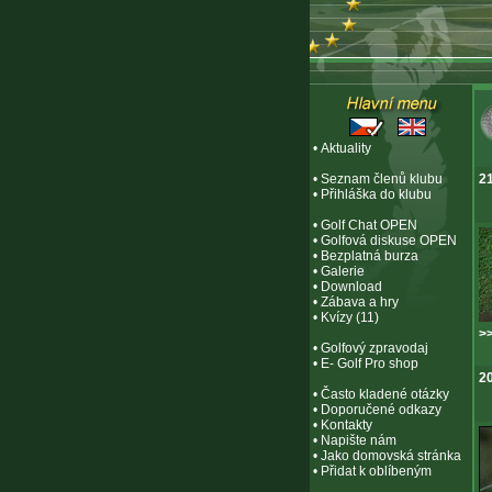
•
Aktuality
•
Seznam členů klubu
21
•
Přihláška do klubu
•
Golf Chat OPEN
•
Golfová diskuse OPEN
•
Bezplatná burza
•
Galerie
•
Download
•
Zábava a hry
•
Kvízy (11)
>>
•
Golfový zpravodaj
•
E- Golf Pro shop
20
•
Často kladené otázky
•
Doporučené odkazy
•
Kontakty
•
Napište nám
•
Jako domovská stránka
•
Přidat k oblíbeným