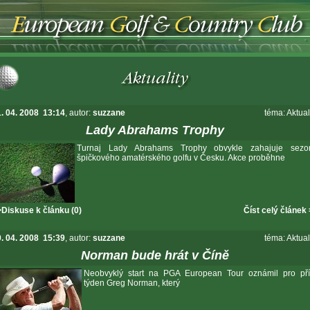
. 04. 2008 13:14
, autor:
suzzane
téma:
Aktual
Lady Abrahams Trophy
Turnaj Lady Abrahams Trophy obvykle zahajuje sezo
špičkového amatérského golfu v Česku. Akce proběhne
Diskuse k článku (0)
Číst celý článek
. 04. 2008 15:39
, autor:
suzzane
téma:
Aktual
Norman bude hrát v Číně
Neobvyklý start na PGA European Tour oznámil pro příš
týden Greg Norman, který