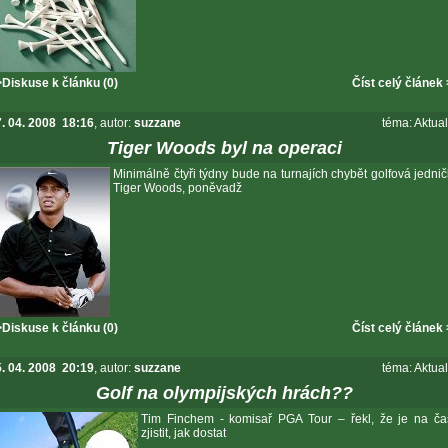
Diskuse k článku (0)
Číst celý článek
. 04. 2008 18:16
, autor:
suzzane
téma:
Aktual
Tiger Woods byl na operaci
Minimálně čtyři týdny bude na turnajích chybět golfová jedni
Tiger Woods, poněvadž
Diskuse k článku (0)
Číst celý článek
. 04. 2008 20:19
, autor:
suzzane
téma:
Aktual
Golf na olympijských hrách??
Tim Finchem - komisař PGA Tour – řekl, že je na ča
zjistit, jak dostat