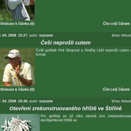
Diskuse k článku (0)
Číst celý článek
. 04. 2008 15:27
, autor:
suzzane
téma:
Aktual
Češi neprošli cutem
Čeští golfisté Petr Skopový a Ondřej Lébl neprošli cutem
turnaji
Diskuse k článku (0)
Číst celý článek
. 04. 2008 20:40
, autor:
suzzane
téma:
Aktual
Otevření zrekonstruovaného hřiště ve Štiříně
Pro golfisty se již zítra otevírá loni zrekonstruov
devítijamkové hřiště ve