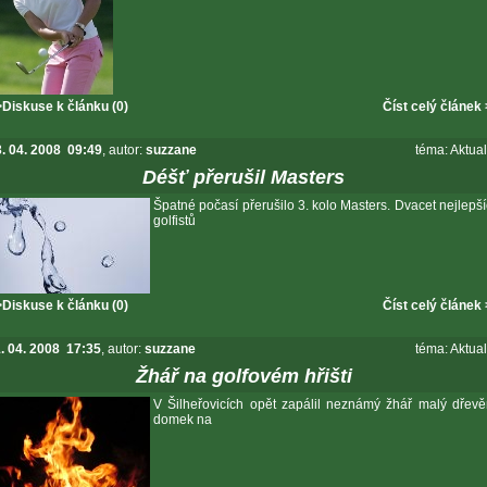
Diskuse k článku (0)
Číst celý článek
. 04. 2008 09:49
, autor:
suzzane
téma:
Aktual
Déšť přerušil Masters
Špatné počasí přerušilo 3. kolo Masters. Dvacet nejlepš
golfistů
Diskuse k článku (0)
Číst celý článek
. 04. 2008 17:35
, autor:
suzzane
téma:
Aktual
Žhář na golfovém hřišti
V Šilheřovicích opět zapálil neznámý žhář malý dřev
domek na