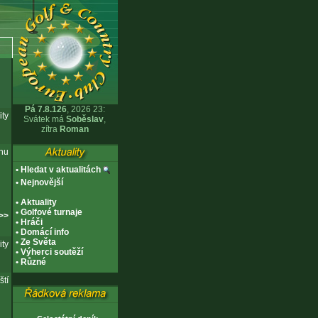
Pá 7.8.126
,
2026 23:
ity
Svátek má
Soběslav
,
zítra
Roman
nu
•
Hledat v aktualitách
•
Nejnovější
•
Aktuality
•
Golfové turnaje
 >>
•
Hráči
•
Domácí info
•
Ze Světa
ity
•
Výherci soutěží
•
Různé
tí