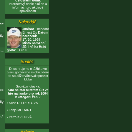
Celostátní deník
Internetový deník služeb a
informací pro akciové
společnosti.
 >>
Jméno:
Theodore
Ernest Els
Datum
ity
narození:
17. 10. 1969
Místo narození:
Jižní Afrika
Hráč
golfu:
TOP 10
 na
Dnes hrajeme o těžítko ve
tvaru gorlfového míčku, které
do soutěže věnoval sponzor
klubu
Soutěžní otázka:
 >>
Kdo se stal Mistrem ČR ve
hře na jamky pro rok 2004
v kategorii žen ?
ity
•
Silvie DITTERTOVÁ
•
Tanja MORANT
ané
•
Petra KVÍDOVÁ