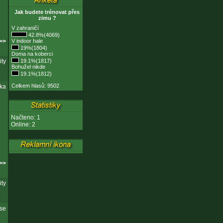
Jak budete trénovat přes
zimu ?
V zahraničí
42.8%(4069)
 >>
V indoor hale
19%(1804)
Doma na koberci
ity
19.1%(1817)
Bohužel nikde
19.1%(1812)
Celkem hlasů: 9502
čka
Načteno: 1
Online: 2
 >>
ity
se