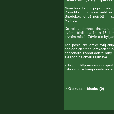
trenéra švihu, který utrpěl vá
"Všechno to mi připomnělo, 
Pomohlo mi to soustředit se n
Snedeker, jehož největšími 
McIlroy.
Do role zachránce dramatu se 
dvěma birdie na 14. a 15. j
prvním místě. Závěr ale byl ja
Ten poslal do jamky svůj ch
posledních třech jamkách tři 
nepodařilo zahrát dobré rány.
alespoň na chvíli zajímavé."
Zdroj: http://www.golfdigest.c
vyhral-tour-championship-i-ce
>>Diskuse k článku (0)