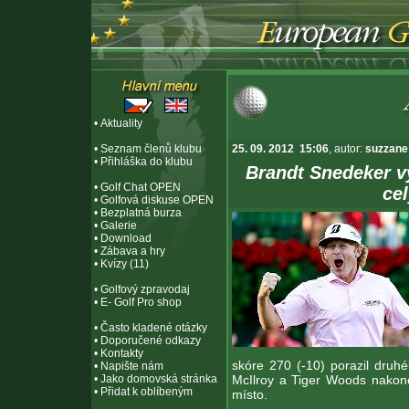
•
Aktuality
•
Seznam členů klubu
25. 09. 2012 15:06
, autor:
suzzane
•
Přihláška do klubu
Brandt Snedeker v
•
Golf Chat OPEN
ce
•
Golfová diskuse OPEN
•
Bezplatná burza
•
Galerie
•
Download
•
Zábava a hry
•
Kvízy (11)
•
Golfový zpravodaj
•
E- Golf Pro shop
•
Často kladené otázky
•
Doporučené odkazy
•
Kontakty
skóre 270 (-10) porazil druhé
•
Napište nám
•
Jako domovská stránka
McIlroy a Tiger Woods nakone
•
Přidat k oblíbeným
místo.