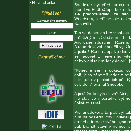
•
Hlavní stránka
Snedeker byl před turnajem j
triumf ve FedExCupu bez ohlí
ale předpokládalo, že této
Woodsem, kteří se ale nako
Uživatelské jméno:
Nashvillu.
Ten se dostal do hry v sobotu,
Heslo:
průběžným výsledkem -8 ka
Angličanem Justinem Rosem.
A toho dokázal v neděli využít
a jelikož Rose naopak jednu zt
se radovat z největšího vít
nebyly ani tak miliony dolarů, 
"Konečně jsem si dokázal, co 
golf, je to zároveň jeden z nej
tolik, jako v posledních pěti 
celý den," přiznal Snedeker.
A jaká že to byla slova? "Jsi 
má stát. Je v pořádku být nerv
úplně to samé."
Pro Snedekera to pak byl tak
ním na poslední chvíli přiletěl 
druhého turnaje svého syna po 
pak Brandt stavil v nemocn