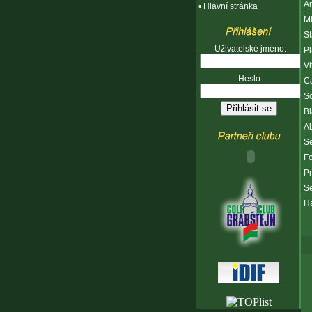
Ar
•
Hlavní stránka
M
S
Uživatelské jméno:
Pl
Vi
Heslo:
C
S
B
A
Se
F
P
S
H