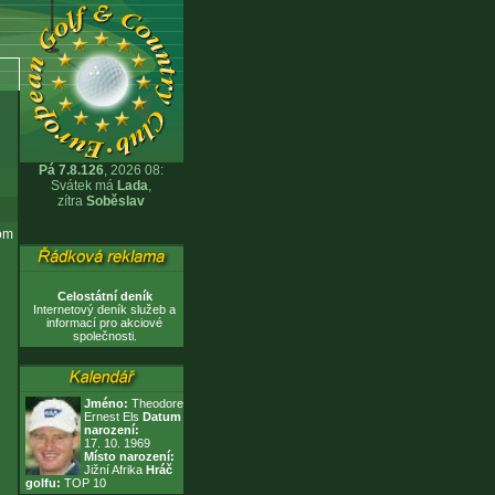
Pá 7.8.126
,
2026 08:
Svátek má
Lada
,
zítra
Soběslav
om
Celostátní deník
Internetový deník služeb a
informací pro akciové
společnosti.
Jméno:
Theodore
Ernest Els
Datum
narození:
17. 10. 1969
Místo narození:
Jižní Afrika
Hráč
golfu:
TOP 10