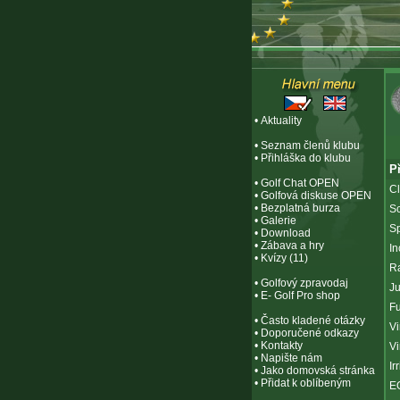
•
Aktuality
•
Seznam členů klubu
•
Přihláška do klubu
P
•
Golf Chat OPEN
C
•
Golfová diskuse OPEN
•
Bezplatná burza
S
•
Galerie
Sp
•
Download
•
Zábava a hry
In
•
Kvízy (11)
R
•
Golfový zpravodaj
Ju
•
E- Golf Pro shop
Fu
•
Často kladené otázky
Vi
•
Doporučené odkazy
•
Kontakty
Vi
•
Napište nám
Ir
•
Jako domovská stránka
•
Přidat k oblíbeným
E