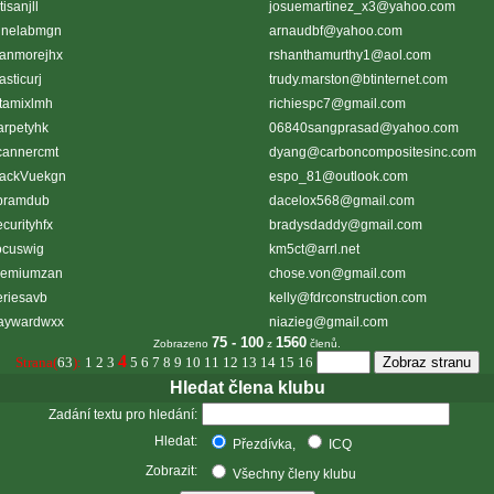
tisanjll
josuemartinez_x3@yahoo.com
inelabmgn
arnaudbf@yahoo.com
tanmorejhx
rshanthamurthy1@aol.com
asticurj
trudy.marston@btinternet.com
tamixlmh
richiespc7@gmail.com
arpetyhk
06840sangprasad@yahoo.com
cannercmt
dyang@carboncompositesinc.com
lackVuekgn
espo_81@outlook.com
bramdub
dacelox568@gmail.com
curityhfx
bradysdaddy@gmail.com
ocuswig
km5ct@arrl.net
remiumzan
chose.von@gmail.com
eriesavb
kelly@fdrconstruction.com
aywardwxx
niazieg@gmail.com
75 - 100
1560
Zobrazeno
z
členů.
4
Strana(
63
):
1
2
3
5
6
7
8
9
10
11
12
13
14
15
16
Hledat člena klubu
Zadání textu pro hledání:
Hledat:
Přezdívka,
ICQ
Zobrazit:
Všechny členy klubu