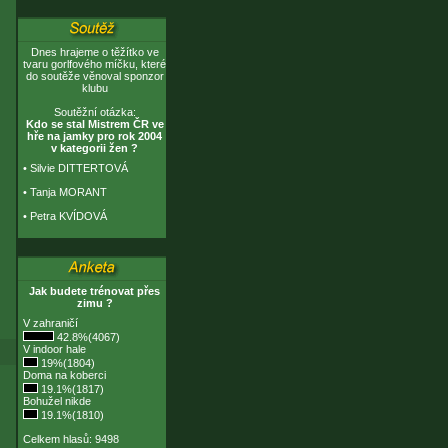
Dnes hrajeme o těžítko ve
tvaru gorlfového míčku, které
do soutěže věnoval sponzor
klubu
Soutěžní otázka:
Kdo se stal Mistrem ČR ve
hře na jamky pro rok 2004
v kategorii žen ?
•
Silvie DITTERTOVÁ
•
Tanja MORANT
•
Petra KVÍDOVÁ
Jak budete trénovat přes
zimu ?
V zahraničí
42.8%(4067)
V indoor hale
19%(1804)
Doma na koberci
19.1%(1817)
Bohužel nikde
19.1%(1810)
Celkem hlasů: 9498