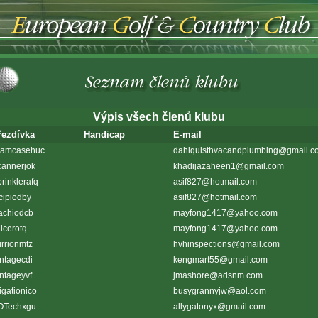
Výpis všech členů klubu
řezdívka
Handicap
E-mail
lamcasehuc
dahlquisthvacandplumbing@gmail.c
cannerjok
khadijazaheen1@gmail.com
rinklerafq
asif827@hotmail.com
cipiodby
asif827@hotmail.com
achiodcb
mayfong1417@yahoo.com
icerotq
mayfong1417@yahoo.com
rrionmtz
hvhinspections@gmail.com
ntagecdi
kengmart55@gmail.com
ntageyvf
jmashore@adsnm.com
rigationico
busygrannyjw@aol.com
OTechxgu
allygatonyx@gmail.com