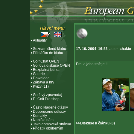
•
Aktuality
•
Seznam členů klubu
17. 10. 2004 16:53
, autor:
chakie
•
Přihláška do klubu
•
Golf Chat OPEN
Erni a jeho trofeje !!
•
Golfová diskuse OPEN
•
Bezplatná burza
•
Galerie
•
Download
•
Zábava a hry
•
Kvízy (11)
•
Golfový zpravodaj
•
E- Golf Pro shop
•
Často kladené otázky
•
Doporučené odkazy
•
Kontakty
•
Napište nám
>>Diskuse k článku (0)
•
Jako domovská stránka
•
Přidat k oblíbeným