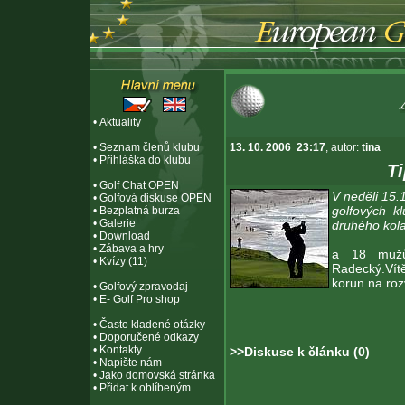
•
Aktuality
•
Seznam členů klubu
13. 10. 2006 23:17
, autor:
tina
•
Přihláška do klubu
T
•
Golf Chat OPEN
V neděli 15.
•
Golfová diskuse OPEN
golfových k
•
Bezplatná burza
•
Galerie
druhého kola
•
Download
•
Zábava a hry
a 18 mužů
•
Kvízy (11)
Radecký.Vít
korun na roz
•
Golfový zpravodaj
•
E- Golf Pro shop
•
Často kladené otázky
•
Doporučené odkazy
•
Kontakty
>>Diskuse k článku (0)
•
Napište nám
•
Jako domovská stránka
•
Přidat k oblíbeným